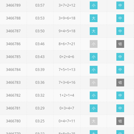
3466789
03:57
3+7+2=12
小
中
3466788
03:53
3+9+6=18
大
中
3466787
03:50
9+4+5=18
大
中
3466786
03:46
8+6+7=21
小
错
3466785
03:43
0+2+4=6
小
中
3466784
03:39
7+5+1=13
小
中
3466783
03:36
7+3+6=16
小
错
3466782
03:32
1+2+1=4
小
中
3466781
03:29
0+3+4=7
小
中
3466780
03:25
0+4+7=11
大
错
3466779
03:22
8+8+9=25
大
中