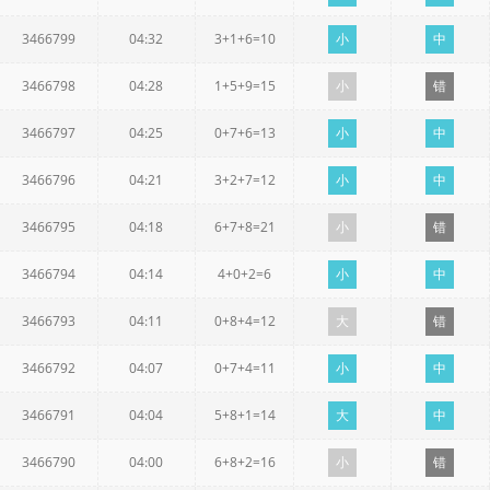
3466799
04:32
3+1+6=10
小
中
3466798
04:28
1+5+9=15
小
错
3466797
04:25
0+7+6=13
小
中
3466796
04:21
3+2+7=12
小
中
3466795
04:18
6+7+8=21
小
错
3466794
04:14
4+0+2=6
小
中
3466793
04:11
0+8+4=12
大
错
3466792
04:07
0+7+4=11
小
中
3466791
04:04
5+8+1=14
大
中
3466790
04:00
6+8+2=16
小
错