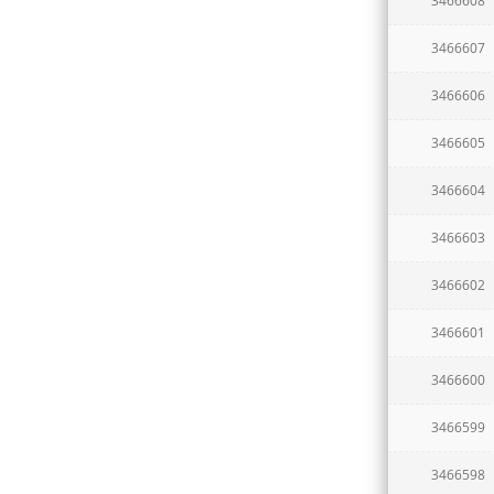
3466608
3466607
3466606
3466605
3466604
3466603
3466602
3466601
3466600
3466599
3466598