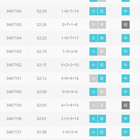
3467166
02:29
1+6+7=14
大
双
中
3467165
02:26
0+7+1=8
大
单
错
3467164
02:22
1+9+7=17
大
单
中
3467163
02:19
1+3+2=6
小
单
中
3467162
02:15
6+2+2=10
小
双
中
3467161
02:12
4+8+4=16
小
双
中
3467160
02:08
0+0+4=4
小
单
中
3467159
02:05
4+7+4=15
小
双
错
3467158
02:01
2+3+9=14
大
双
中
3467157
01:58
1+0+3=4
小
双
中