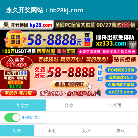
永久开奖网站：bb28kj.com
加拿大
台湾
比特币
开/关(广告)
组合
杀组
大小
单双