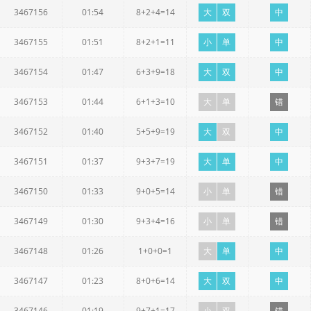
3467156
01:54
8+2+4=14
大
双
中
3467155
01:51
8+2+1=11
小
单
中
3467154
01:47
6+3+9=18
大
双
中
3467153
01:44
6+1+3=10
大
单
错
3467152
01:40
5+5+9=19
大
双
中
3467151
01:37
9+3+7=19
大
单
中
3467150
01:33
9+0+5=14
小
单
错
3467149
01:30
9+3+4=16
小
单
错
3467148
01:26
1+0+0=1
大
单
中
3467147
01:23
8+0+6=14
大
双
中
3467146
01:19
9+7+1=17
小
双
错