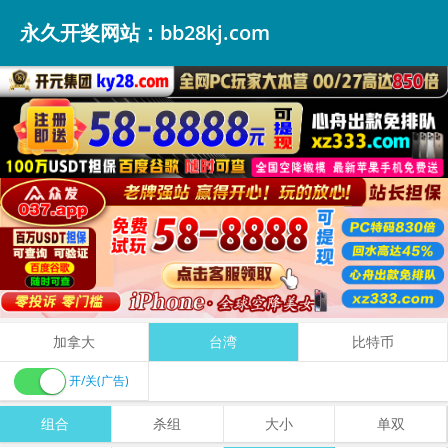
永久开奖网站：bb28kj.com
加拿大
台湾
比特币
开/关(广告)
组合
杀组
大小
单双